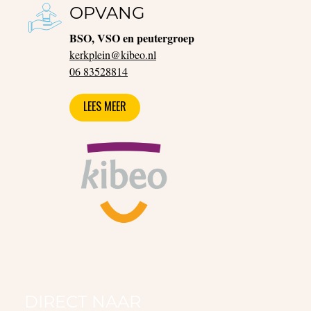
OPVANG
BSO, VSO en peutergroep
kerkplein@kibeo.nl
06 83528814
LEES MEER
DIRECT NAAR